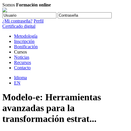
Somos
Formación online
¿Mi contraseña?
Perfil
Certificado digital
Metodología
Inscripción
Bonificación
Cursos
Noticias
Recursos
Contacto
Idioma
EN
Modelo-e: Herramientas
avanzadas para la
transformación estrat...